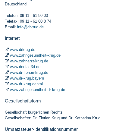
Deutschland
Telefon: 09 11 - 61 80 00
Telefax: 09 11 - 61 60 8 74
Email:
info@drkrug.de
Internet
www.drkrug.de

www.zahngesundheit-krug.de

www.zahnarzt-krug.de

www.dental-3d.de

www.dr-florian-krug.de

www.dr-krug.bayern

www.dr-krug.dental

www.zahngesundheit-dr-krug.de

Gesellschaftsform
Gesellschaft bürgerlichen Rechts
Gesellschafter: Dr. Florian Krug und Dr. Katharina Krug
Umsatzsteuer-Identifikationsnummer