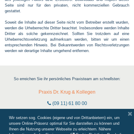
Seite sind nur für den privaten, nicht kommerziellen Gebrauch
gestattet.
Soweit die Inhalte auf dieser Seite nicht vom Betreiber erstellt wurden,
werden die Urheberrechte Dritter beachtet. Insbesondere werden Inhalte
Dritter als solche gekennzeichnet. Sollten Sie trotzdem auf eine
Urheberrechtsverletzung aufmerksam werden, bitten wir um einen
entsprechenden Hinweis. Bei Bekanntwerden von Rechtsverletzungen
werden wir derartige Inhalte umgehend entfernen.
So erreichen Sie ihr persönliches Praxisteam am schnellsten:
Praxis Dr. Krug & Kollegen

(09 11) 61 80 00

Online-Terminvereinbarung
Wir setzen sog. Cookies (eigene und von Drittanbietern) ein, um
unsere Online-Präsenz optimal für Sie darstellen zu können und
Schwabacher Straße 75 - 90439 Nürnberg

Ihnen die Nutzung unserer Webseite zu erleichtern. Nähere