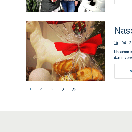
Nasc
04.12
Naschen is
damit ver
W
1
2
3