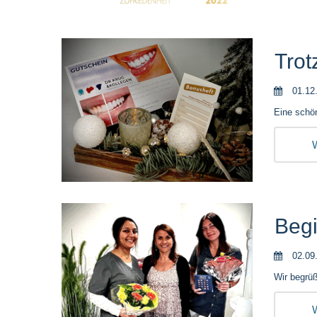
Trot
01.12
Eine schön
W
Begi
02.09
Wir begrü
W