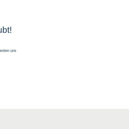
bt!
ienten uns