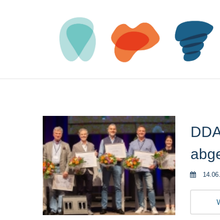
DDA
abg
14.06
W