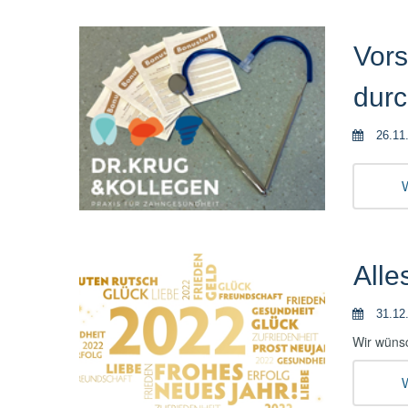
Vor
durc
26.11
W
Alle
31.12
Wir wünsc
W